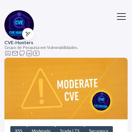
🏹
CVE-Hunters
Grupo de Pesquisa em Vulnerabilidades.
XSS
Moderado
Scada-LTS
Securança