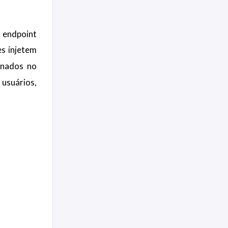
 endpoint
es injetem
enados no
 usuários,