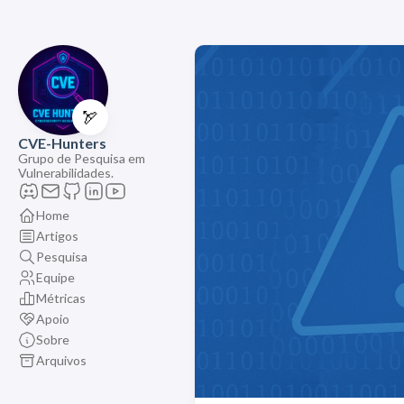
🏹
CVE-Hunters
Grupo de Pesquisa em
Vulnerabilidades.
Home
Artigos
Pesquisa
Equipe
Métricas
Apoio
Sobre
Arquivos