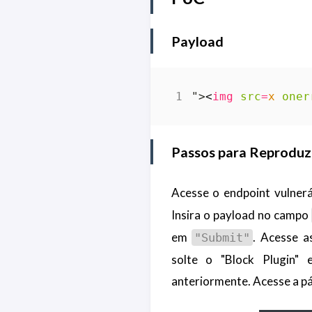
Payload
">
<
img
src
=
x
oner
Passos para Reproduzi
Acesse o endpoint vulner
Insira o payload no campo
em
. Acesse a
"Submit"
solte o "Block Plugin"
anteriormente. Acesse a pá