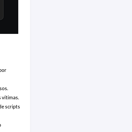
por
sos.
 vítimas.
e scripts
o