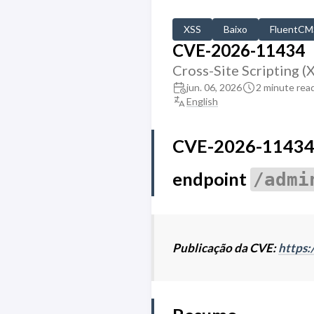
XSS
Baixo
FluentCM
CVE-2026-11434
Cross-Site Scripting 
jun. 06, 2026
2 minute rea
English
CVE-2026-11434: 
endpoint
/admi
Publicação da CVE:
https