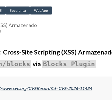
S
Securança
WebApp
(XSS) Armazenado
d
Cross-Site Scripting (XSS) Armazenad
via
n/blocks
Blocks Plugin
://www.cve.org/CVERecord?id=CVE-2026-11434