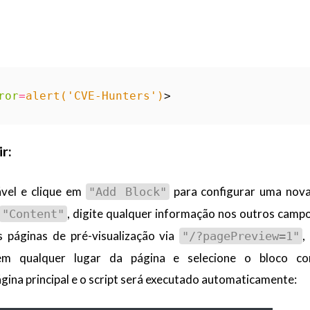
ror
=
alert('CVE-Hunters')
>
r:
ável e clique em
para configurar uma nova
"Add Block"
, digite qualquer informação nos outros campo
"Content"
s páginas de pré-visualização via
,
"/?pagePreview=1"
 em qualquer lugar da página e selecione o bloco co
gina principal e o script será executado automaticamente: