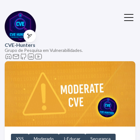
🏹
CVE-Hunters
Grupo de Pesquisa em Vulnerabilidades.
XSS
Moderado
I-Educar
Securança