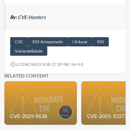
By:
CVE-Hunters
CVE
XSS Armazenado
I-Educar
XSS
Vulnerabilidade
LICENCIADO SOB CC BY-NC-SA 4.0
RELATED CONTENT
CVE-2025-9638
CVE-2025-10373